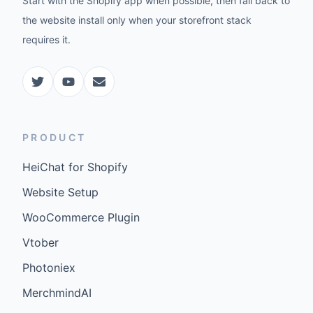
Start with the Shopify app when possible, then fall back to
the website install only when your storefront stack
requires it.
PRODUCT
HeiChat for Shopify
Website Setup
WooCommerce Plugin
Vtober
Photoniex
MerchmindAI