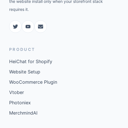
the website install only when your storefront stack
requires it.
PRODUCT
HeiChat for Shopify
Website Setup
WooCommerce Plugin
Vtober
Photoniex
MerchmindAI