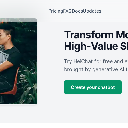
Pricing
FAQ
Docs
Updates
Transform Mor
High-Value 
Try HeiChat for free and 
brought by generative AI 
Create your chatbot