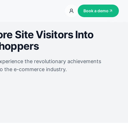
Book a demo
e Site Visitors Into
Shoppers
experience the revolutionary achievements
to the e-commerce industry.