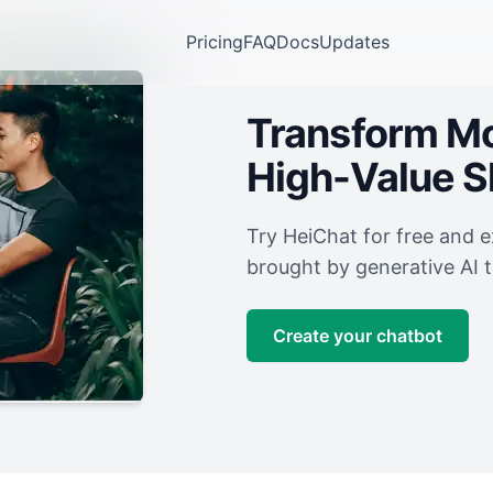
Pricing
FAQ
Docs
Updates
Transform Mor
High-Value 
Try HeiChat for free and 
brought by generative AI 
Create your chatbot