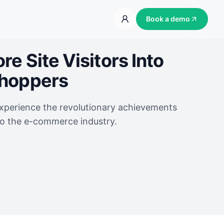
Book a demo
e Site Visitors Into
Shoppers
experience the revolutionary achievements
to the e-commerce industry.