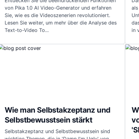
Entdecken Sie die beeindruckenden Funktionen
Da
von Pika 1.0 AI Video-Generator und erfahren
als
Sie, wie es die Videoszenerien revolutioniert.
Unt
Lesen Sie weiter, um mehr über die Analyse des
da
Text-to-Video To
...
in
Wie man Selbstakzeptanz und
Wa
Selbstbewusstsein stärkt
v
'S
Selbstakzeptanz und Selbstbewusstsein sind
wichtige Themen, die in 'Damn I'm Ugly' von