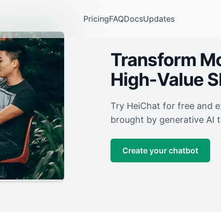
Pricing
FAQ
Docs
Updates
Transform Mor
High-Value 
Try HeiChat for free and 
brought by generative AI 
Create your chatbot