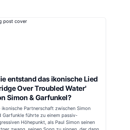
e entstand das ikonische Lied
ridge Over Troubled Water'
on Simon & Garfunkel?
e ikonische Partnerschaft zwischen Simon
 Garfunkle führte zu einem passiv-
gressiven Höhepunkt, als Paul Simon seinen
tner zwang, seinen Song zu singen, der dann