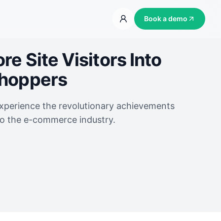
Book a demo
e Site Visitors Into
Shoppers
experience the revolutionary achievements
to the e-commerce industry.