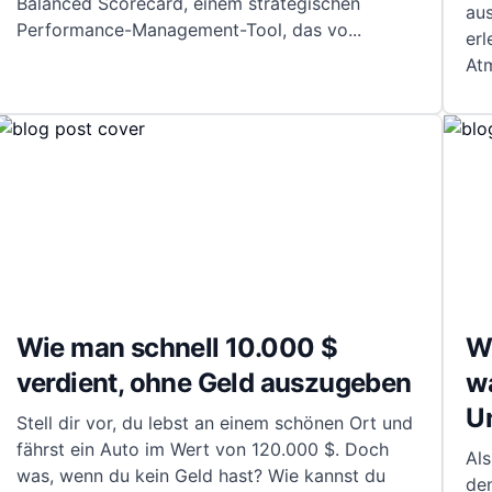
Balanced Scorecard, einem strategischen
au
Performance-Management-Tool, das vo
...
erl
At
Wie man schnell 10.000 $
W
verdient, ohne Geld auszugeben
w
U
Stell dir vor, du lebst an einem schönen Ort und
fährst ein Auto im Wert von 120.000 $. Doch
Als
was, wenn du kein Geld hast? Wie kannst du
den