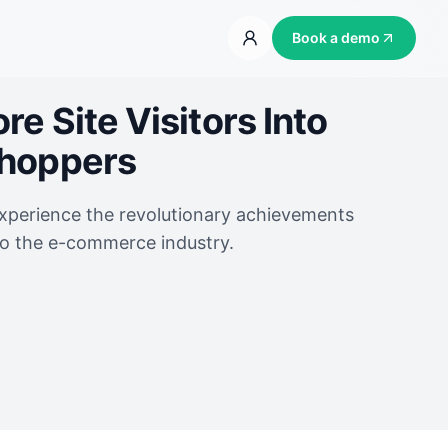
Book a demo
e Site Visitors Into
Shoppers
experience the revolutionary achievements
to the e-commerce industry.