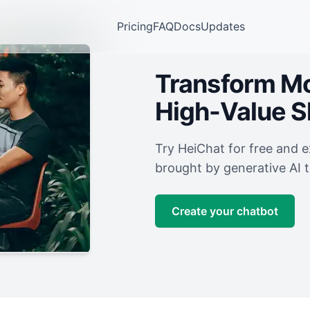
Pricing
FAQ
Docs
Updates
Transform Mor
High-Value 
Try HeiChat for free and 
brought by generative AI 
Create your chatbot