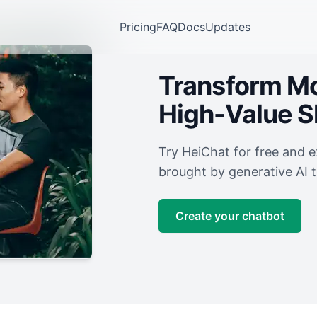
Pricing
FAQ
Docs
Updates
Transform Mor
High-Value 
Try HeiChat for free and 
brought by generative AI 
Create your chatbot