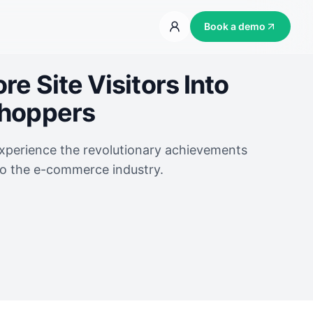
Book a demo
e Site Visitors Into
Shoppers
experience the revolutionary achievements
to the e-commerce industry.