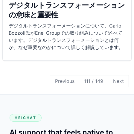
デジタルトランスフォーメーション
の意味と重要性
デジタルトランスフォーメーションについて、Carlo
Bozzoli氏がEnel Groupでの取り組みについて述べて
います。デジタルトランスフォーメーションとは何
か、なぜ重要なのかについて詳しく解説しています。
149
148
147
146
145
144
143
142
141
140
139
138
137
136
135
134
133
132
131
130
129
128
127
126
125
124
123
122
121
120
119
118
117
116
115
114
113
112
111
110
109
108
107
106
105
104
103
102
101
100
99
98
97
96
95
94
93
92
91
90
89
88
87
86
85
84
83
82
81
80
79
78
77
76
75
74
73
72
71
70
69
68
67
66
65
64
63
62
61
60
59
58
57
56
55
54
53
52
51
50
49
48
47
46
45
44
43
42
41
40
39
38
37
36
35
34
33
32
31
30
29
28
27
26
25
24
23
22
21
20
19
18
17
16
15
14
13
12
11
10
9
8
7
6
5
4
3
2
1
Previous
111
/
149
Next
HEICHAT
AI support that feels native to