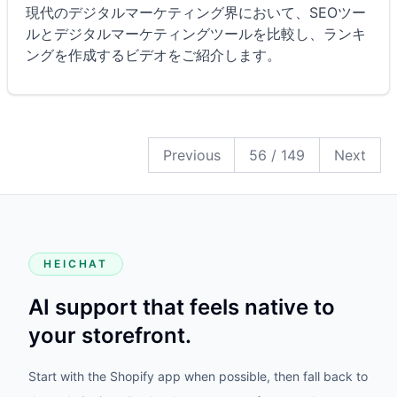
現代のデジタルマーケティング界において、SEOツー
ルとデジタルマーケティングツールを比較し、ランキ
ングを作成するビデオをご紹介します。
149
148
147
146
145
144
143
142
141
140
139
138
137
136
135
134
133
132
131
130
129
128
127
126
125
124
123
122
121
120
119
118
117
116
115
114
113
112
111
110
109
108
107
106
105
104
103
102
101
100
99
98
97
96
95
94
93
92
91
90
89
88
87
86
85
84
83
82
81
80
79
78
77
76
75
74
73
72
71
70
69
68
67
66
65
64
63
62
61
60
59
58
57
56
55
54
53
52
51
50
49
48
47
46
45
44
43
42
41
40
39
38
37
36
35
34
33
32
31
30
29
28
27
26
25
24
23
22
21
20
19
18
17
16
15
14
13
12
11
10
9
8
7
6
5
4
3
2
1
Previous
56
/
149
Next
HEICHAT
AI support that feels native to
your storefront.
Start with the Shopify app when possible, then fall back to