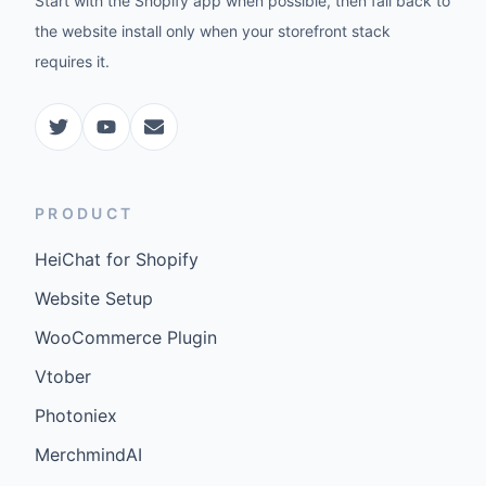
Start with the Shopify app when possible, then fall back to
the website install only when your storefront stack
requires it.
PRODUCT
HeiChat for Shopify
Website Setup
WooCommerce Plugin
Vtober
Photoniex
MerchmindAI