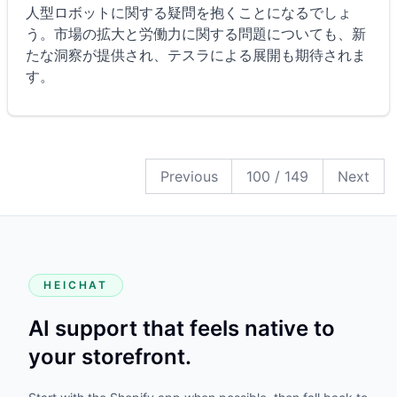
人型ロボットに関する疑問を抱くことになるでしょ
う。市場の拡大と労働力に関する問題についても、新
たな洞察が提供され、テスラによる展開も期待されま
す。
149
148
147
146
145
144
143
142
141
140
139
138
137
136
135
134
133
132
131
130
129
128
127
126
125
124
123
122
121
120
119
118
117
116
115
114
113
112
111
110
109
108
107
106
105
104
103
102
101
100
99
98
97
96
95
94
93
92
91
90
89
88
87
86
85
84
83
82
81
80
79
78
77
76
75
74
73
72
71
70
69
68
67
66
65
64
63
62
61
60
59
58
57
56
55
54
53
52
51
50
49
48
47
46
45
44
43
42
41
40
39
38
37
36
35
34
33
32
31
30
29
28
27
26
25
24
23
22
21
20
19
18
17
16
15
14
13
12
11
10
9
8
7
6
5
4
3
2
1
Previous
100
/
149
Next
HEICHAT
AI support that feels native to
your storefront.