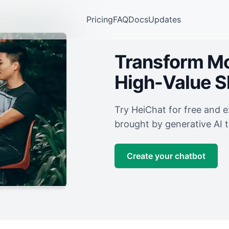
Pricing
FAQ
Docs
Updates
Transform Mor
High-Value 
Try HeiChat for free and 
brought by generative AI 
Create your chatbot