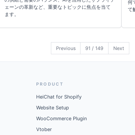
何
ェーンの革新など、重要なトピックに焦点を当て
て
ます。
149
148
147
146
145
144
143
142
141
140
139
138
137
136
135
134
133
132
131
130
129
128
127
126
125
124
123
122
121
120
119
118
117
116
115
114
113
112
111
110
109
108
107
106
105
104
103
102
101
100
99
98
97
96
95
94
93
92
91
90
89
88
87
86
85
84
83
82
81
80
79
78
77
76
75
74
73
72
71
70
69
68
67
66
65
64
63
62
61
60
59
58
57
56
55
54
53
52
51
50
49
48
47
46
45
44
43
42
41
40
39
38
37
36
35
34
33
32
31
30
29
28
27
26
25
24
23
22
21
20
19
18
17
16
15
14
13
12
11
10
9
8
7
6
5
4
3
2
1
Previous
91
/
149
Next
PRODUCT
HeiChat for Shopify
Website Setup
WooCommerce Plugin
Vtober