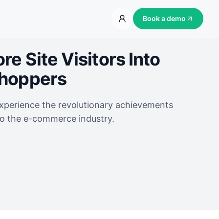
Book a demo
e Site Visitors Into
Shoppers
experience the revolutionary achievements
to the e-commerce industry.