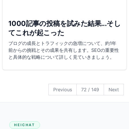
1000記事の投稿を試みた結果...そし
てこれが起こった
ブログの成長とトラフィックの急増について、約1年
前からの挑戦とその成果を共有します。SEOの重要性
と具体的な戦略について詳しく見ていきましょう。
149
148
147
146
145
144
143
142
141
140
139
138
137
136
135
134
133
132
131
130
129
128
127
126
125
124
123
122
121
120
119
118
117
116
115
114
113
112
111
110
109
108
107
106
105
104
103
102
101
100
99
98
97
96
95
94
93
92
91
90
89
88
87
86
85
84
83
82
81
80
79
78
77
76
75
74
73
72
71
70
69
68
67
66
65
64
63
62
61
60
59
58
57
56
55
54
53
52
51
50
49
48
47
46
45
44
43
42
41
40
39
38
37
36
35
34
33
32
31
30
29
28
27
26
25
24
23
22
21
20
19
18
17
16
15
14
13
12
11
10
9
8
7
6
5
4
3
2
1
Previous
72
/
149
Next
HEICHAT