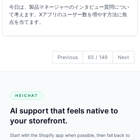
今日は、製品マネージャーのインタビュー質問につい
て考えます。Xアプリのユーザー数を増やす方法に焦
点を当てます。
149
148
147
146
145
144
143
142
141
140
139
138
137
136
135
134
133
132
131
130
129
128
127
126
125
124
123
122
121
120
119
118
117
116
115
114
113
112
111
110
109
108
107
106
105
104
103
102
101
100
99
98
97
96
95
94
93
92
91
90
89
88
87
86
85
84
83
82
81
80
79
78
77
76
75
74
73
72
71
70
69
68
67
66
65
64
63
62
61
60
59
58
57
56
55
54
53
52
51
50
49
48
47
46
45
44
43
42
41
40
39
38
37
36
35
34
33
32
31
30
29
28
27
26
25
24
23
22
21
20
19
18
17
16
15
14
13
12
11
10
9
8
7
6
5
4
3
2
1
Previous
65
/
149
Next
HEICHAT
AI support that feels native to
your storefront.
Start with the Shopify app when possible, then fall back to