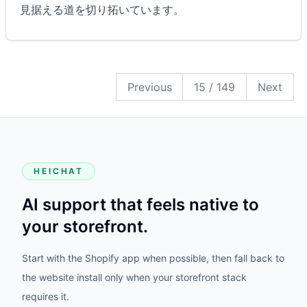
見据える道を切り拓いています。
149
148
147
146
145
144
143
142
141
140
139
138
137
136
135
134
133
132
131
130
129
128
127
126
125
124
123
122
121
120
119
118
117
116
115
114
113
112
111
110
109
108
107
106
105
104
103
102
101
100
99
98
97
96
95
94
93
92
91
90
89
88
87
86
85
84
83
82
81
80
79
78
77
76
75
74
73
72
71
70
69
68
67
66
65
64
63
62
61
60
59
58
57
56
55
54
53
52
51
50
49
48
47
46
45
44
43
42
41
40
39
38
37
36
35
34
33
32
31
30
29
28
27
26
25
24
23
22
21
20
19
18
17
16
15
14
13
12
11
10
9
8
7
6
5
4
3
2
1
Previous
15
/
149
Next
HEICHAT
AI support that feels native to
your storefront.
Start with the Shopify app when possible, then fall back to
the website install only when your storefront stack
requires it.