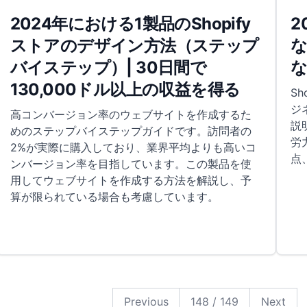
2024年における1製品のShopify
2
ストアのデザイン方法（ステップ
な
バイステップ）| 30日間で
130,000ドル以上の収益を得る
S
ジ
高コンバージョン率のウェブサイトを作成するた
説
めのステップバイステップガイドです。訪問者の
労
2%が実際に購入しており、業界平均よりも高いコ
点
ンバージョン率を目指しています。この製品を使
用してウェブサイトを作成する方法を解説し、予
算が限られている場合も考慮しています。
149
148
147
146
145
144
143
142
141
140
139
138
137
136
135
134
133
132
131
130
129
128
127
126
125
124
123
122
121
120
119
118
117
116
115
114
113
112
111
110
109
108
107
106
105
104
103
102
101
100
99
98
97
96
95
94
93
92
91
90
89
88
87
86
85
84
83
82
81
80
79
78
77
76
75
74
73
72
71
70
69
68
67
66
65
64
63
62
61
60
59
58
57
56
55
54
53
52
51
50
49
48
47
46
45
44
43
42
41
40
39
38
37
36
35
34
33
32
31
30
29
28
27
26
25
24
23
22
21
20
19
18
17
16
15
14
13
12
11
10
9
8
7
6
5
4
3
2
1
Previous
148
/
149
Next