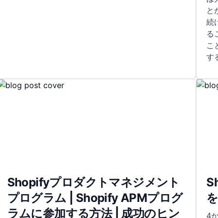
と
続
る
こ
す
Shopifyプロダクトマネジメント
S
プログラム | Shopify APMプログ
を
ラムに参加する方法 | 成功のヒン
4