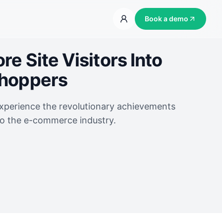
Book a demo
e Site Visitors Into
Shoppers
experience the revolutionary achievements
to the e-commerce industry.