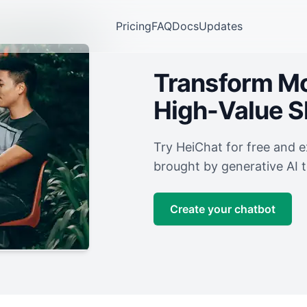
Pricing
FAQ
Docs
Updates
Transform Mor
High-Value 
Try HeiChat for free and 
brought by generative AI 
Create your chatbot