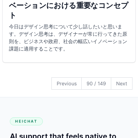
ベーションにおける重要なコンセプ
ト
今日はデザイン思考について少し話したいと思いま
す。デザイン思考は、デザイナーが常に行ってきた原
則を、ビジネスや政府、社会の幅広いイノベーション
課題に適用することです。
149
148
147
146
145
144
143
142
141
140
139
138
137
136
135
134
133
132
131
130
129
128
127
126
125
124
123
122
121
120
119
118
117
116
115
114
113
112
111
110
109
108
107
106
105
104
103
102
101
100
99
98
97
96
95
94
93
92
91
90
89
88
87
86
85
84
83
82
81
80
79
78
77
76
75
74
73
72
71
70
69
68
67
66
65
64
63
62
61
60
59
58
57
56
55
54
53
52
51
50
49
48
47
46
45
44
43
42
41
40
39
38
37
36
35
34
33
32
31
30
29
28
27
26
25
24
23
22
21
20
19
18
17
16
15
14
13
12
11
10
9
8
7
6
5
4
3
2
1
Previous
90
/
149
Next
HEICHAT
AI support that feels native to