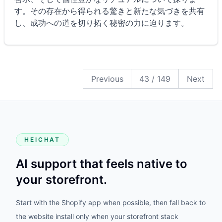
す。その存在から得られる驚きと新たな気づきを共有
し、成功への道を切り拓く秘密の力に迫ります。
149
148
147
146
145
144
143
142
141
140
139
138
137
136
135
134
133
132
131
130
129
128
127
126
125
124
123
122
121
120
119
118
117
116
115
114
113
112
111
110
109
108
107
106
105
104
103
102
101
100
99
98
97
96
95
94
93
92
91
90
89
88
87
86
85
84
83
82
81
80
79
78
77
76
75
74
73
72
71
70
69
68
67
66
65
64
63
62
61
60
59
58
57
56
55
54
53
52
51
50
49
48
47
46
45
44
43
42
41
40
39
38
37
36
35
34
33
32
31
30
29
28
27
26
25
24
23
22
21
20
19
18
17
16
15
14
13
12
11
10
9
8
7
6
5
4
3
2
1
Previous
43
/
149
Next
HEICHAT
AI support that feels native to
your storefront.
Start with the Shopify app when possible, then fall back to
the website install only when your storefront stack