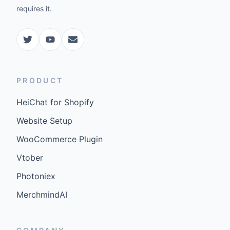
requires it.
PRODUCT
HeiChat for Shopify
Website Setup
WooCommerce Plugin
Vtober
Photoniex
MerchmindAI