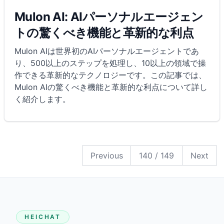
Mulon AI: AIパーソナルエージェン
トの驚くべき機能と革新的な利点
Mulon AIは世界初のAIパーソナルエージェントであ
り、500以上のステップを処理し、10以上の領域で操
作できる革新的なテクノロジーです。この記事では、
Mulon AIの驚くべき機能と革新的な利点について詳し
く紹介します。
149
148
147
146
145
144
143
142
141
140
139
138
137
136
135
134
133
132
131
130
129
128
127
126
125
124
123
122
121
120
119
118
117
116
115
114
113
112
111
110
109
108
107
106
105
104
103
102
101
100
99
98
97
96
95
94
93
92
91
90
89
88
87
86
85
84
83
82
81
80
79
78
77
76
75
74
73
72
71
70
69
68
67
66
65
64
63
62
61
60
59
58
57
56
55
54
53
52
51
50
49
48
47
46
45
44
43
42
41
40
39
38
37
36
35
34
33
32
31
30
29
28
27
26
25
24
23
22
21
20
19
18
17
16
15
14
13
12
11
10
9
8
7
6
5
4
3
2
1
Previous
140
/
149
Next
HEICHAT