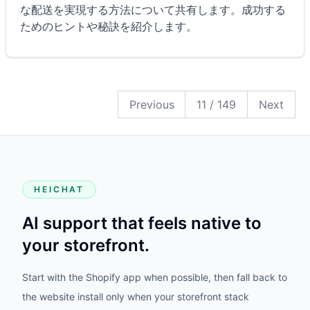
な配送を実現する方法について共有します。成功する
ためのヒントや秘訣を紹介します。
149
148
147
146
145
144
143
142
141
140
139
138
137
136
135
134
133
132
131
130
129
128
127
126
125
124
123
122
121
120
119
118
117
116
115
114
113
112
111
110
109
108
107
106
105
104
103
102
101
100
99
98
97
96
95
94
93
92
91
90
89
88
87
86
85
84
83
82
81
80
79
78
77
76
75
74
73
72
71
70
69
68
67
66
65
64
63
62
61
60
59
58
57
56
55
54
53
52
51
50
49
48
47
46
45
44
43
42
41
40
39
38
37
36
35
34
33
32
31
30
29
28
27
26
25
24
23
22
21
20
19
18
17
16
15
14
13
12
11
10
9
8
7
6
5
4
3
2
1
Previous
11
/
149
Next
HEICHAT
AI support that feels native to
your storefront.
Start with the Shopify app when possible, then fall back to
the website install only when your storefront stack