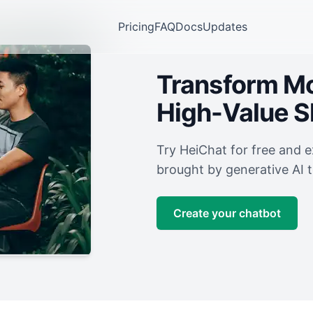
Pricing
FAQ
Docs
Updates
Transform Mor
High-Value 
Try HeiChat for free and 
brought by generative AI 
Create your chatbot