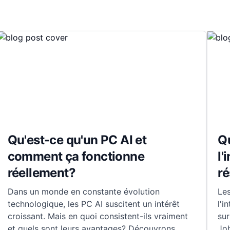
Qu'est-ce qu'un PC AI et
Qu
comment ça fonctionne
l'
réellement?
ré
Dans un monde en constante évolution
Le
technologique, les PC AI suscitent un intérêt
l'i
croissant. Mais en quoi consistent-ils vraiment
sur
et quels sont leurs avantages? Découvrons
Joh