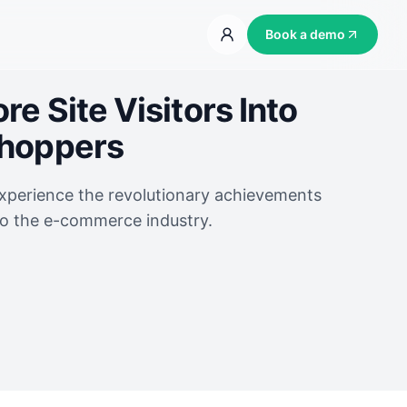
Book a demo
e Site Visitors Into
Shoppers
experience the revolutionary achievements
to the e-commerce industry.