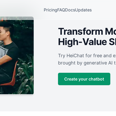
Pricing
FAQ
Docs
Updates
Transform Mor
High-Value 
Try HeiChat for free and 
brought by generative AI 
Create your chatbot