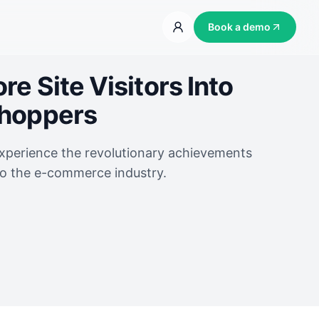
Book a demo
e Site Visitors Into
Shoppers
experience the revolutionary achievements
to the e-commerce industry.