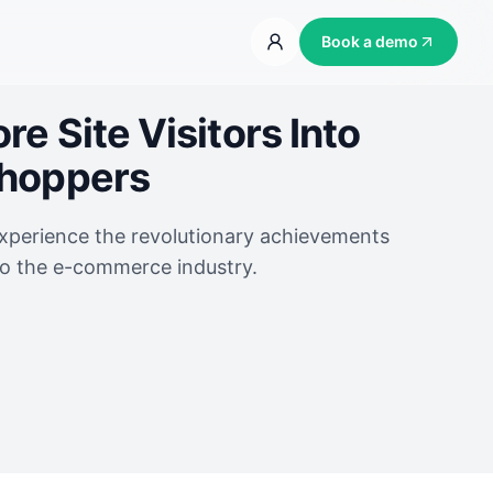
Book a demo
e Site Visitors Into
Shoppers
experience the revolutionary achievements
to the e-commerce industry.