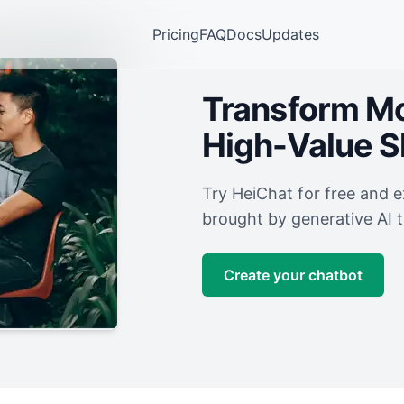
Pricing
FAQ
Docs
Updates
Transform Mor
High-Value 
Try HeiChat for free and 
brought by generative AI 
Create your chatbot