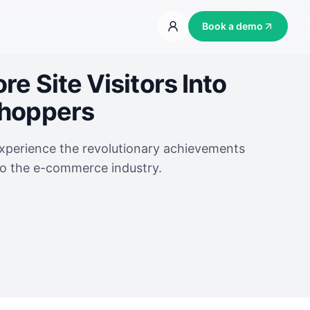
Book a demo
e Site Visitors Into
Shoppers
experience the revolutionary achievements
to the e-commerce industry.