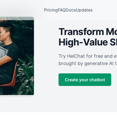
Pricing
FAQ
Docs
Updates
Transform Mor
High-Value 
Try HeiChat for free and 
brought by generative AI 
Create your chatbot