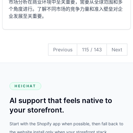
市场分析在商业环境中至关重要，需要从全球范围和多
个角度进行。了解不同市场的竞争力量和准入壁垒对企
业发展至关重要。
143
142
141
140
139
138
137
136
135
134
133
132
131
130
129
128
127
126
125
124
123
122
121
120
119
118
117
116
115
114
113
112
111
110
109
108
107
106
105
104
103
102
101
100
99
98
97
96
95
94
93
92
91
90
89
88
87
86
85
84
83
82
81
80
79
78
77
76
75
74
73
72
71
70
69
68
67
66
65
64
63
62
61
60
59
58
57
56
55
54
53
52
51
50
49
48
47
46
45
44
43
42
41
40
39
38
37
36
35
34
33
32
31
30
29
28
27
26
25
24
23
22
21
20
19
18
17
16
15
14
13
12
11
10
9
8
7
6
5
4
3
2
1
Previous
115
/
143
Next
HEICHAT
AI support that feels native to
your storefront.
Start with the Shopify app when possible, then fall back to
the website install only when your storefront stack