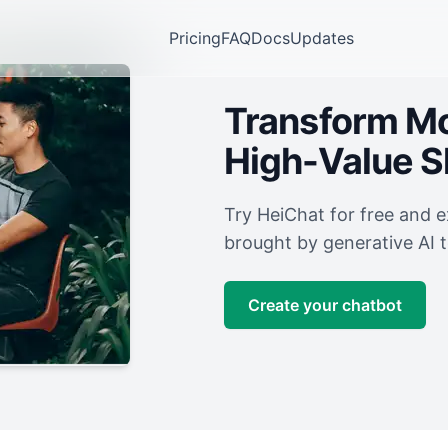
Pricing
FAQ
Docs
Updates
Transform Mor
High-Value 
Try HeiChat for free and 
brought by generative AI 
Create your chatbot