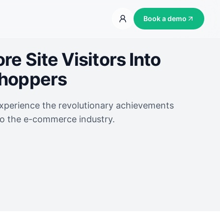
Book a demo
e Site Visitors Into
Shoppers
experience the revolutionary achievements
to the e-commerce industry.