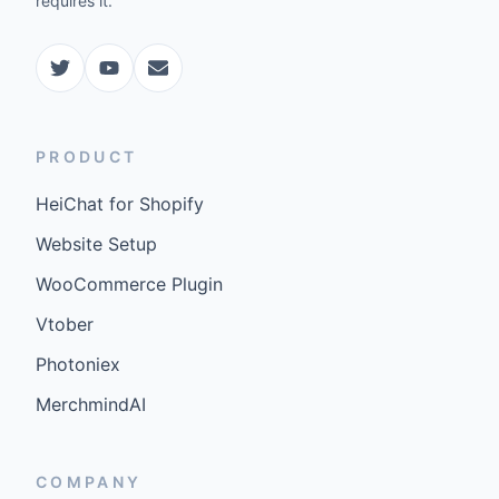
requires it.
PRODUCT
HeiChat for Shopify
Website Setup
WooCommerce Plugin
Vtober
Photoniex
MerchmindAI
COMPANY