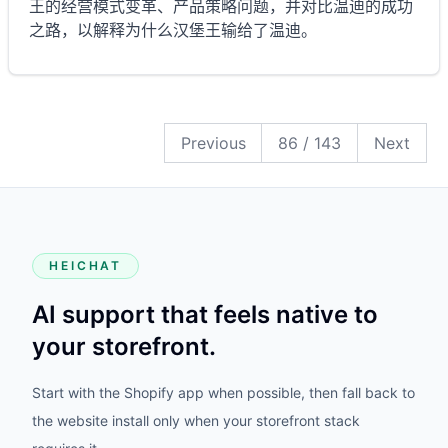
王的经营模式变革、产品策略问题，并对比温迪的成功
之路，以解释为什么汉堡王输给了温迪。
143
142
141
140
139
138
137
136
135
134
133
132
131
130
129
128
127
126
125
124
123
122
121
120
119
118
117
116
115
114
113
112
111
110
109
108
107
106
105
104
103
102
101
100
99
98
97
96
95
94
93
92
91
90
89
88
87
86
85
84
83
82
81
80
79
78
77
76
75
74
73
72
71
70
69
68
67
66
65
64
63
62
61
60
59
58
57
56
55
54
53
52
51
50
49
48
47
46
45
44
43
42
41
40
39
38
37
36
35
34
33
32
31
30
29
28
27
26
25
24
23
22
21
20
19
18
17
16
15
14
13
12
11
10
9
8
7
6
5
4
3
2
1
Previous
86
/
143
Next
HEICHAT
AI support that feels native to
your storefront.
Start with the Shopify app when possible, then fall back to
the website install only when your storefront stack