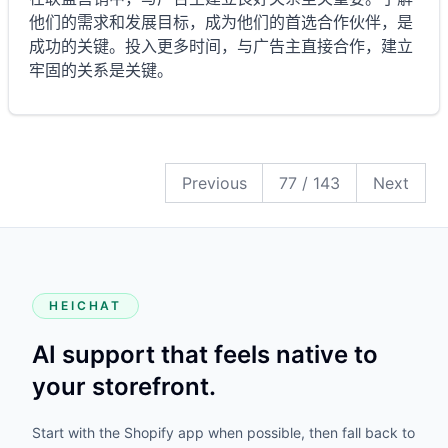
他们的需求和发展目标，成为他们的首选合作伙伴，是
成功的关键。投入更多时间，与广告主直接合作，建立
牢固的关系是关键。
143
142
141
140
139
138
137
136
135
134
133
132
131
130
129
128
127
126
125
124
123
122
121
120
119
118
117
116
115
114
113
112
111
110
109
108
107
106
105
104
103
102
101
100
99
98
97
96
95
94
93
92
91
90
89
88
87
86
85
84
83
82
81
80
79
78
77
76
75
74
73
72
71
70
69
68
67
66
65
64
63
62
61
60
59
58
57
56
55
54
53
52
51
50
49
48
47
46
45
44
43
42
41
40
39
38
37
36
35
34
33
32
31
30
29
28
27
26
25
24
23
22
21
20
19
18
17
16
15
14
13
12
11
10
9
8
7
6
5
4
3
2
1
Previous
77
/
143
Next
HEICHAT
AI support that feels native to
your storefront.
Start with the Shopify app when possible, then fall back to