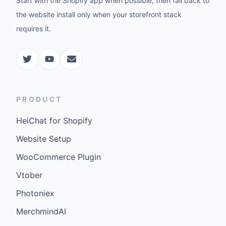
Start with the Shopify app when possible, then fall back to
the website install only when your storefront stack
requires it.
PRODUCT
HeiChat for Shopify
Website Setup
WooCommerce Plugin
Vtober
Photoniex
MerchmindAI