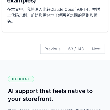
examples)
在本文中，我将深入比较Claude Opus与GPT4，并附
上代码示例，帮助您更好地了解两者之间的区别和优
劣。
143
142
141
140
139
138
137
136
135
134
133
132
131
130
129
128
127
126
125
124
123
122
121
120
119
118
117
116
115
114
113
112
111
110
109
108
107
106
105
104
103
102
101
100
99
98
97
96
95
94
93
92
91
90
89
88
87
86
85
84
83
82
81
80
79
78
77
76
75
74
73
72
71
70
69
68
67
66
65
64
63
62
61
60
59
58
57
56
55
54
53
52
51
50
49
48
47
46
45
44
43
42
41
40
39
38
37
36
35
34
33
32
31
30
29
28
27
26
25
24
23
22
21
20
19
18
17
16
15
14
13
12
11
10
9
8
7
6
5
4
3
2
1
Previous
63
/
143
Next
HEICHAT
AI support that feels native to
your storefront.