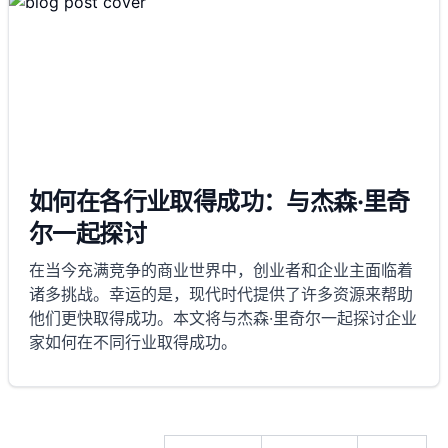
如何在各行业取得成功：与杰森·里奇
尔一起探讨
在当今充满竞争的商业世界中，创业者和企业主面临着
诸多挑战。幸运的是，现代时代提供了许多资源来帮助
他们更快取得成功。本文将与杰森·里奇尔一起探讨企业
家如何在不同行业取得成功。
143
142
141
140
139
138
137
136
135
134
133
132
131
130
129
128
127
126
125
124
123
122
121
120
119
118
117
116
115
114
113
112
111
110
109
108
107
106
105
104
103
102
101
100
99
98
97
96
95
94
93
92
91
90
89
88
87
86
85
84
83
82
81
80
79
78
77
76
75
74
73
72
71
70
69
68
67
66
65
64
63
62
61
60
59
58
57
56
55
54
53
52
51
50
49
48
47
46
45
44
43
42
41
40
39
38
37
36
35
34
33
32
31
30
29
28
27
26
25
24
23
22
21
20
19
18
17
16
15
14
13
12
11
10
9
8
7
6
5
4
3
2
1