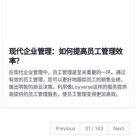
现代企业管理：如何提高员工管理效
率？
在现代企业管理中，员工管理是至关重要的一环。通过
有效的员工管理，您可以更好地跟踪员工的销售业绩，
做出明智的商业决策。利用像Loyverse这样的服务提供
商提供的员工管理服务，使员工管理变得更加高效。
143
142
141
140
139
138
137
136
135
134
133
132
131
130
129
128
127
126
125
124
123
122
121
120
119
118
117
116
115
114
113
112
111
110
109
108
107
106
105
104
103
102
101
100
99
98
97
96
95
94
93
92
91
90
89
88
87
86
85
84
83
82
81
80
79
78
77
76
75
74
73
72
71
70
69
68
67
66
65
64
63
62
61
60
59
58
57
56
55
54
53
52
51
50
49
48
47
46
45
44
43
42
41
40
39
38
37
36
35
34
33
32
31
30
29
28
27
26
25
24
23
22
21
20
19
18
17
16
15
14
13
12
11
10
9
8
7
6
5
4
3
2
1
Previous
31
/
143
Next