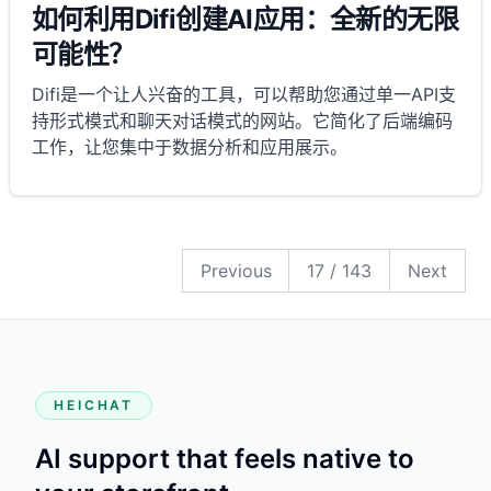
如何利用Difi创建AI应用：全新的无限
可能性？
Difi是一个让人兴奋的工具，可以帮助您通过单一API支
持形式模式和聊天对话模式的网站。它简化了后端编码
工作，让您集中于数据分析和应用展示。
143
142
141
140
139
138
137
136
135
134
133
132
131
130
129
128
127
126
125
124
123
122
121
120
119
118
117
116
115
114
113
112
111
110
109
108
107
106
105
104
103
102
101
100
99
98
97
96
95
94
93
92
91
90
89
88
87
86
85
84
83
82
81
80
79
78
77
76
75
74
73
72
71
70
69
68
67
66
65
64
63
62
61
60
59
58
57
56
55
54
53
52
51
50
49
48
47
46
45
44
43
42
41
40
39
38
37
36
35
34
33
32
31
30
29
28
27
26
25
24
23
22
21
20
19
18
17
16
15
14
13
12
11
10
9
8
7
6
5
4
3
2
1
Previous
17
/
143
Next
HEICHAT
AI support that feels native to