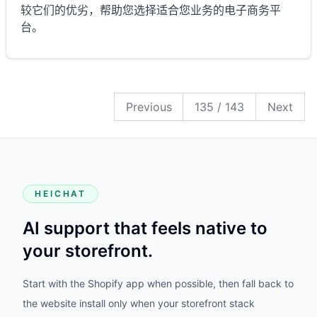
较它们的优劣，帮助您选择适合您业务的电子商务平
台。
143
142
141
140
139
138
137
136
135
134
133
132
131
130
129
128
127
126
125
124
123
122
121
120
119
118
117
116
115
114
113
112
111
110
109
108
107
106
105
104
103
102
101
100
99
98
97
96
95
94
93
92
91
90
89
88
87
86
85
84
83
82
81
80
79
78
77
76
75
74
73
72
71
70
69
68
67
66
65
64
63
62
61
60
59
58
57
56
55
54
53
52
51
50
49
48
47
46
45
44
43
42
41
40
39
38
37
36
35
34
33
32
31
30
29
28
27
26
25
24
23
22
21
20
19
18
17
16
15
14
13
12
11
10
9
8
7
6
5
4
3
2
1
Previous
135
/
143
Next
HEICHAT
AI support that feels native to
your storefront.
Start with the Shopify app when possible, then fall back to
the website install only when your storefront stack