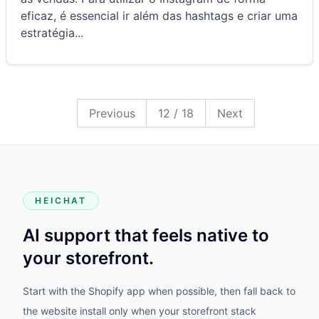
eficaz, é essencial ir além das hashtags e criar uma
estratégia
...
18
17
16
15
14
13
12
11
10
9
8
7
6
5
4
3
2
1
Previous
12
/
18
Next
HEICHAT
AI support that feels native to
your storefront.
Start with the Shopify app when possible, then fall back to
the website install only when your storefront stack