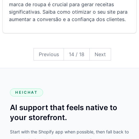
marca de roupa é crucial para gerar receitas
significativas. Saiba como otimizar o seu site para
aumentar a conversão e a confiança dos clientes.
18
17
16
15
14
13
12
11
10
9
8
7
6
5
4
3
2
1
Previous
14
/
18
Next
HEICHAT
AI support that feels native to
your storefront.
Start with the Shopify app when possible, then fall back to