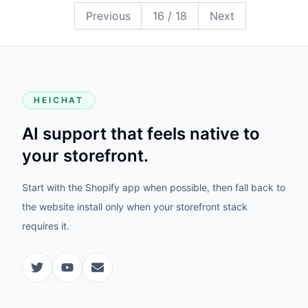
18
17
16
15
14
13
12
11
10
9
8
7
6
5
4
3
2
1
Previous
16
/
18
Next
HEICHAT
AI support that feels native to
your storefront.
Start with the Shopify app when possible, then fall back to
the website install only when your storefront stack
requires it.