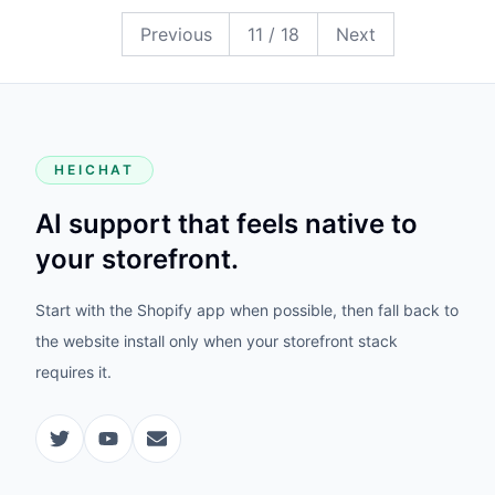
18
17
16
15
14
13
12
11
10
9
8
7
6
5
4
3
2
1
Previous
11
/
18
Next
HEICHAT
AI support that feels native to
your storefront.
Start with the Shopify app when possible, then fall back to
the website install only when your storefront stack
requires it.