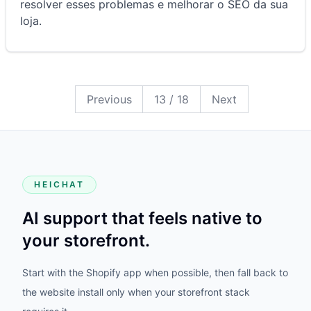
resolver esses problemas e melhorar o SEO da sua
loja.
18
17
16
15
14
13
12
11
10
9
8
7
6
5
4
3
2
1
Previous
13
/
18
Next
HEICHAT
AI support that feels native to
your storefront.
Start with the Shopify app when possible, then fall back to
the website install only when your storefront stack