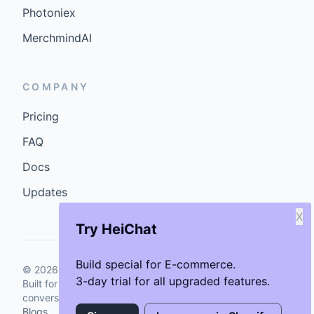
Photoniex
MerchmindAI
COMPANY
Pricing
FAQ
Docs
Updates
X
Try HeiChat
Build special for E-commerce.
©
2026
GenCybers Inc. All rights reserved.
3-day trial for all upgraded features.
Built for storefronts that want faster answers and cleaner
conversions.
Blogs