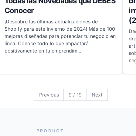
Todas las Novedades que DEBES
dr
Conocer
in
(
¡Descubre las últimas actualizaciones de
Shopify para este invierno de 2024! Más de 100
De
mejoras diseñadas para potenciar tu negocio en
dro
línea. Conoce todo lo que impactará
art
positivamente en tu emprendim
...
sob
ne
19
18
17
16
15
14
13
12
11
10
9
8
7
6
5
4
3
2
1
Previous
9
/
19
Next
PRODUCT