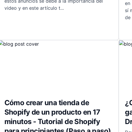
estos anuncios se debe a la importancia del
en 
video y en este artículo t
...
sí 
de 
Cómo crear una tienda de
¿
Shopify de un producto en 17
ga
minutos - Tutorial de Shopify
D
para principiantes (Paso a paso)