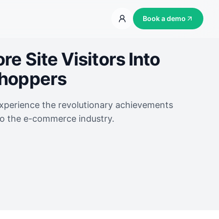
Book a demo
e Site Visitors Into
Shoppers
experience the revolutionary achievements
to the e-commerce industry.