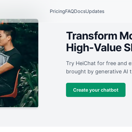
Pricing
FAQ
Docs
Updates
Transform Mor
High-Value 
Try HeiChat for free and 
brought by generative AI 
Create your chatbot