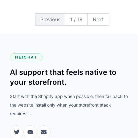
19
18
17
16
15
14
13
12
11
10
9
8
7
6
5
4
3
2
1
Previous
1
/
19
Next
HEICHAT
AI support that feels native to
your storefront.
Start with the Shopify app when possible, then fall back to
the website install only when your storefront stack
requires it.