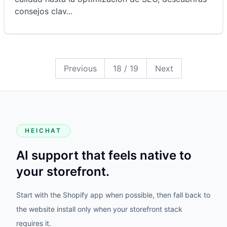
consejos clav
...
19
18
17
16
15
14
13
12
11
10
9
8
7
6
5
4
3
2
1
Previous
18
/
19
Next
HEICHAT
AI support that feels native to
your storefront.
Start with the Shopify app when possible, then fall back to
the website install only when your storefront stack
requires it.