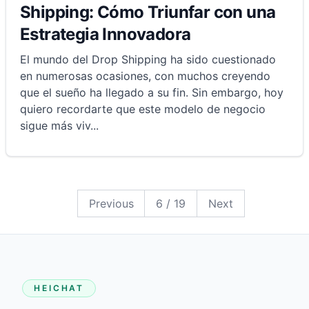
Shipping: Cómo Triunfar con una
Estrategia Innovadora
El mundo del Drop Shipping ha sido cuestionado
en numerosas ocasiones, con muchos creyendo
que el sueño ha llegado a su fin. Sin embargo, hoy
quiero recordarte que este modelo de negocio
sigue más viv
...
19
18
17
16
15
14
13
12
11
10
9
8
7
6
5
4
3
2
1
Previous
6
/
19
Next
HEICHAT