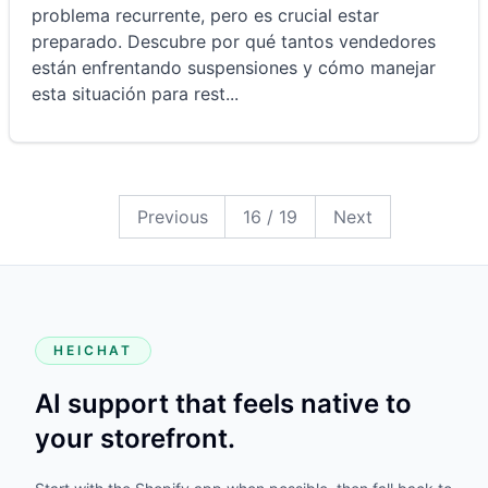
problema recurrente, pero es crucial estar
preparado. Descubre por qué tantos vendedores
están enfrentando suspensiones y cómo manejar
esta situación para rest
...
19
18
17
16
15
14
13
12
11
10
9
8
7
6
5
4
3
2
1
Previous
16
/
19
Next
HEICHAT
AI support that feels native to
your storefront.