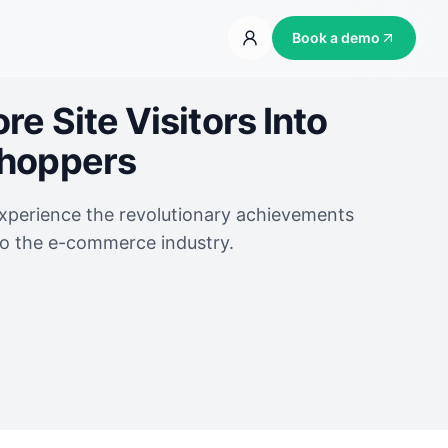
Book a demo
e Site Visitors Into
Shoppers
experience the revolutionary achievements
to the e-commerce industry.