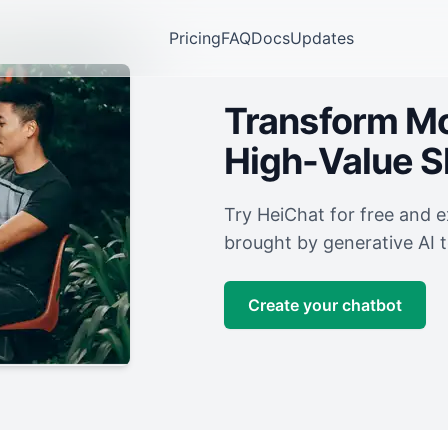
Pricing
FAQ
Docs
Updates
Transform Mor
High-Value 
Try HeiChat for free and 
brought by generative AI 
Create your chatbot