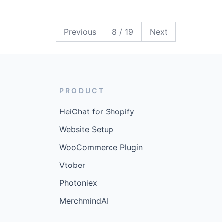
19
18
17
16
15
14
13
12
11
10
9
8
7
6
5
4
3
2
1
Previous
8
/
19
Next
PRODUCT
HeiChat for Shopify
Website Setup
WooCommerce Plugin
Vtober
Photoniex
MerchmindAI