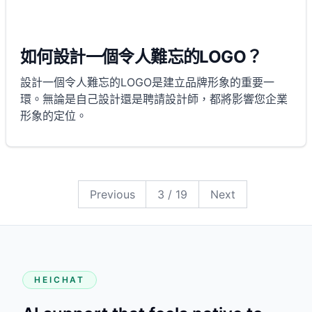
如何設計一個令人難忘的LOGO？
設計一個令人難忘的LOGO是建立品牌形象的重要一
環。無論是自己設計還是聘請設計師，都將影響您企業
形象的定位。
19
18
17
16
15
14
13
12
11
10
9
8
7
6
5
4
3
2
1
Previous
3
/
19
Next
HEICHAT