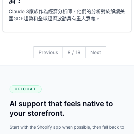
濟？
Claude 3家族作為經濟分析師，他們的分析對於解讀美
國GDP趨勢和全球經濟波動具有重大意義。
19
18
17
16
15
14
13
12
11
10
9
8
7
6
5
4
3
2
1
Previous
8
/
19
Next
HEICHAT
AI support that feels native to
your storefront.
Start with the Shopify app when possible, then fall back to