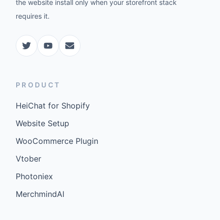
the website install only when your storefront stack
requires it.
PRODUCT
HeiChat for Shopify
Website Setup
WooCommerce Plugin
Vtober
Photoniex
MerchmindAI