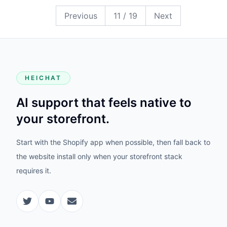
19
18
17
16
15
14
13
12
11
10
9
8
7
6
5
4
3
2
1
Previous
11
/
19
Next
HEICHAT
AI support that feels native to
your storefront.
Start with the Shopify app when possible, then fall back to
the website install only when your storefront stack
requires it.