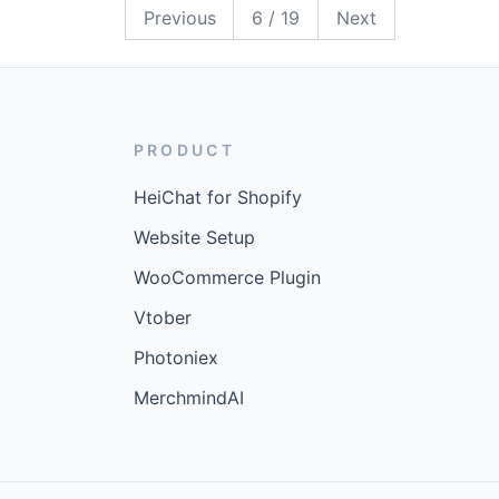
19
18
17
16
15
14
13
12
11
10
9
8
7
6
5
4
3
2
1
Previous
6
/
19
Next
PRODUCT
HeiChat for Shopify
Website Setup
WooCommerce Plugin
Vtober
Photoniex
MerchmindAI