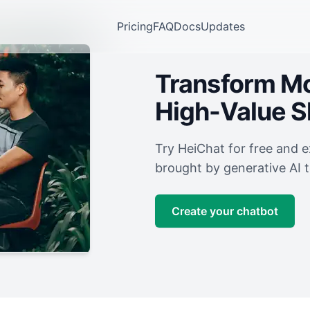
Pricing
FAQ
Docs
Updates
Transform Mor
High-Value 
Try HeiChat for free and 
brought by generative AI 
Create your chatbot