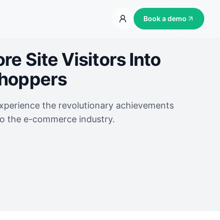
Book a demo
e Site Visitors Into
Shoppers
experience the revolutionary achievements
to the e-commerce industry.