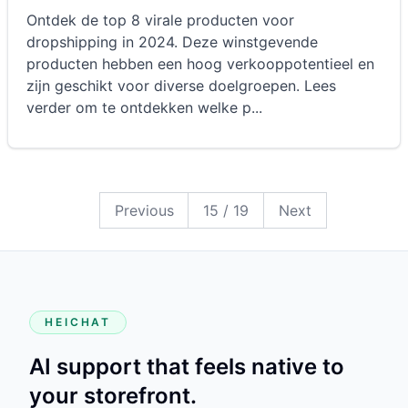
Ontdek de top 8 virale producten voor
dropshipping in 2024. Deze winstgevende
producten hebben een hoog verkooppotentieel en
zijn geschikt voor diverse doelgroepen. Lees
verder om te ontdekken welke p
...
19
18
17
16
15
14
13
12
11
10
9
8
7
6
5
4
3
2
1
Previous
15
/
19
Next
HEICHAT
AI support that feels native to
your storefront.