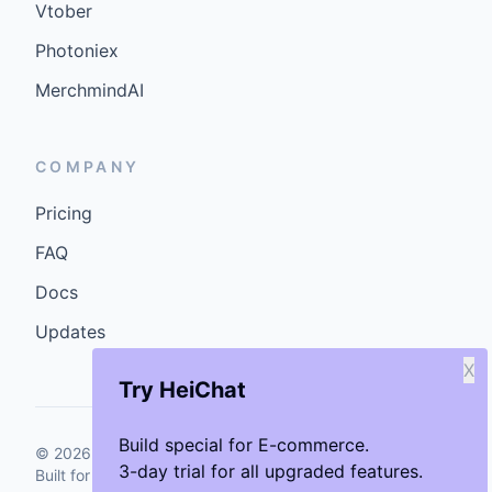
Vtober
Photoniex
MerchmindAI
COMPANY
Pricing
FAQ
Docs
Updates
X
Try HeiChat
Build special for E-commerce.
©
2026
GenCybers Inc. All rights reserved.
3-day trial for all upgraded features.
Built for storefronts that want faster answers and cleaner